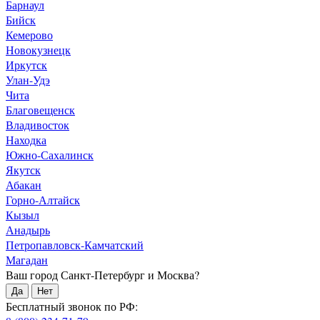
Барнаул
Бийск
Кемерово
Новокузнецк
Иркутск
Улан-Удэ
Чита
Благовещенск
Владивосток
Находка
Южно-Сахалинск
Якутск
Абакан
Горно-Алтайск
Кызыл
Анадырь
Петропавловск-Камчатский
Магадан
Ваш город Санкт-Петербург и Москва?
Да
Нет
Бесплатный звонок по РФ: