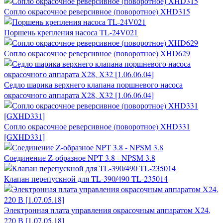
Сопло окрасочное реверсивное (поворотное) XHD315
Поршень крепления насоса TL-24V021
Сопло окрасочное реверсивное (поворотное) XHD629
Седло шарика верхнего клапана поршневого насоса
окрасочного аппарата X28, X32 [1.06.06.04]
Сопло окрасочное реверсивное (поворотное) XHD331
[GXHD331]
Соединение Z-образное NPT 3.8 - NPSM 3.8
Клапан перепускной для TL-390/490 TL-235014
Электронная плата управления окрасочным аппаратом X24,
220 В [1.07.05.18]