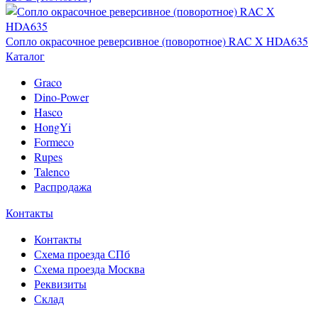
Сопло окрасочное реверсивное (поворотное) RAC X HDA635
Каталог
Graco
Dino-Power
Hasco
HongYi
Formeco
Rupes
Talenco
Распродажа
Контакты
Контакты
Схема проезда СПб
Схема проезда Москва
Реквизиты
Склад