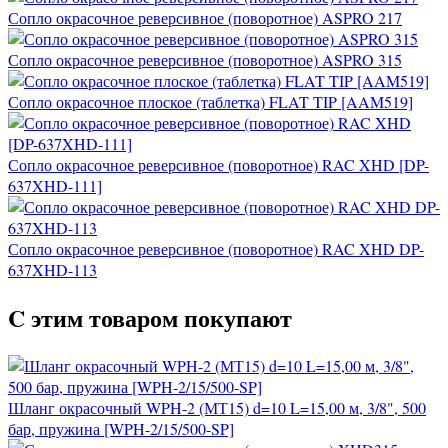
Сопло окрасочное реверсивное (поворотное) ASPRO 217
Сопло окрасочное реверсивное (поворотное) ASPRO 315
Сопло окрасочное плоское (таблетка) FLAT TIP [AAM519]
Сопло окрасочное реверсивное (поворотное) RAC XHD [DP-
637XHD-111]
Сопло окрасочное реверсивное (поворотное) RAC XHD DP-
637XHD-113
C этим товаром покупают
Шланг окрасочный WPH-2 (МТ15) d=10 L=15,00 м, 3/8", 500
бар, пружина [WPH-2/15/500-SP]