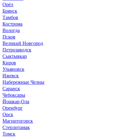
Орёл
Брянск
Тамбов
Кострома
Вологда
Псков
Великий Новгород
Петрозаводск
Сыктывкар
Киров
Ульяновск
Ижевск
Набережные Челны
Саранск
Чебоксары
Йошкар-Ола
Оренбург
Орск
Магнитогорск
Стерлитамак
Томск