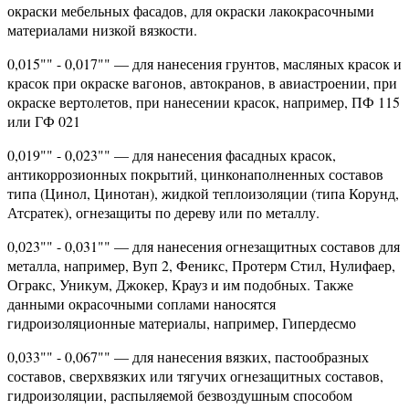
окраски мебельных фасадов, для окраски лакокрасочными
материалами низкой вязкости.
0,015"" - 0,017"" — для нанесения грунтов, масляных красок и
красок при окраске вагонов, автокранов, в авиастроении, при
окраске вертолетов, при нанесении красок, например, ПФ 115
или ГФ 021
0,019"" - 0,023"" — для нанесения фасадных красок,
антикоррозионных покрытий, цинконаполненных составов
типа (Цинол, Цинотан), жидкой теплоизоляции (типа Корунд,
Атсратек), огнезащиты по дереву или по металлу.
0,023"" - 0,031"" — для нанесения огнезащитных составов для
металла, например, Вуп 2, Феникс, Протерм Стил, Нулифаер,
Огракс, Уникум, Джокер, Крауз и им подобных. Также
данными окрасочными соплами наносятся
гидроизоляционные материалы, например, Гипердесмо
0,033"" - 0,067"" — для нанесения вязких, пастообразных
составов, сверхвязких или тягучих огнезащитных составов,
гидроизоляции, распыляемой безвоздушным способом