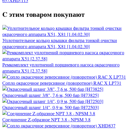
637XHD-113
C этим товаром покупают
Уплотнительное кольцо крышки фильтра тонкой очистки
окрасочного аппарата X51, X81 [1.04.02.30]
Ремкомплект уплотнений поршневого насоса окрасочного
аппарата X51 [2.37.58]
Сопло окрасочное реверсивное (поворотное) RAC X LP731
Окрасочный шланг 3/8", 7,6 м, 500 бар [H73825]
Окрасочный шланг 1/4", 0,9 м, 500 бар [H72503]
Соединение Z-образное NPT 3.8 - NPSM 3.8