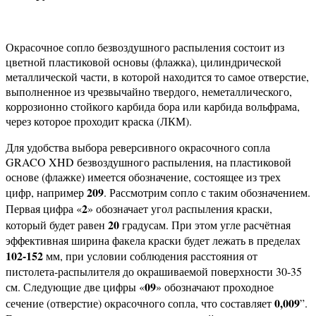
Окрасочное сопло безвоздушного распыления состоит из
цветной пластиковой основы (флажка), цилиндрической
металлической части, в которой находится то самое отверстие,
выполненное из чрезвычайно твердого, неметаллического,
коррозионно стойкого карбида бора или карбида вольфрама,
через которое проходит краска (ЛКМ).
Для удобства выбора реверсивного окрасочного сопла
GRACO XHD безвоздушного распыления, на пластиковой
основе (флажке) имеется обозначение, состоящее из трех
209
цифр, например
. Рассмотрим сопло с таким обозначением.
2
Первая цифра «
» обозначает угол распыления краски,
20
который будет равен
градусам. При этом угле расчётная
эффективная ширина факела краски будет лежать в пределах
102-152
мм, при условии соблюдения расстояния от
пистолета-распылителя до окрашиваемой поверхности 30-35
09
см. Следующие две цифры «
» обозначают проходное
0,009
сечение (отверстие) окрасочного сопла, что составляет
”.