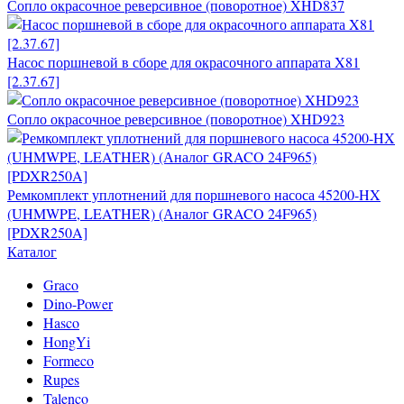
Сопло окрасочное реверсивное (поворотное) XHD837
Насос поршневой в сборе для окрасочного аппарата X81
[2.37.67]
Сопло окрасочное реверсивное (поворотное) XHD923
Ремкомплект уплотнений для поршневого насоса 45200-HX
(UHMWPE, LEATHER) (Аналог GRACO 24F965)
[PDXR250A]
Каталог
Graco
Dino-Power
Hasco
HongYi
Formeco
Rupes
Talenco