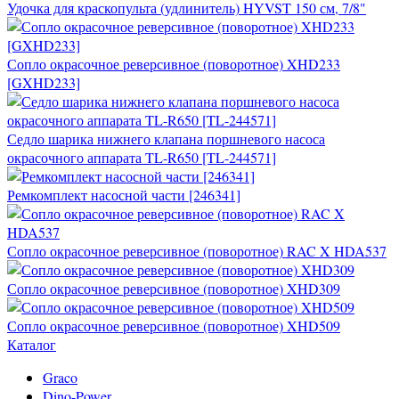
Удочка для краскопульта (удлинитель) HYVST 150 см, 7/8"
Сопло окрасочное реверсивное (поворотное) XHD233
[GXHD233]
Седло шарика нижнего клапана поршневого насоса
окрасочного аппарата TL-R650 [TL-244571]
Ремкомплект насосной части [246341]
Сопло окрасочное реверсивное (поворотное) RAC X HDA537
Сопло окрасочное реверсивное (поворотное) XHD309
Сопло окрасочное реверсивное (поворотное) XHD509
Каталог
Graco
Dino-Power