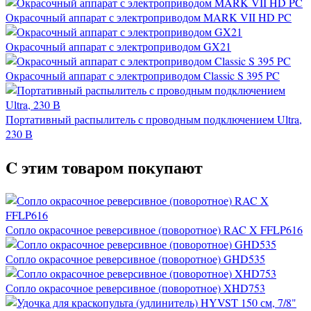
Окрасочный аппарат с электроприводом MARK VII HD PC
Окрасочный аппарат с электроприводом GX21
Окрасочный аппарат с электроприводом Classic S 395 PC
Портативный распылитель с проводным подключением Ultra,
230 В
C этим товаром покупают
Сопло окрасочное реверсивное (поворотное) RAC X FFLP616
Сопло окрасочное реверсивное (поворотное) GHD535
Сопло окрасочное реверсивное (поворотное) XHD753