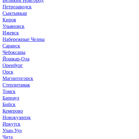
Петрозаводск
Сыктывкар
Киров
Ульяновск
Ижевск
Набережные Челны
Саранск
Чебоксары
Йошкар-Ола
Оренбург
Орск
Магнитогорск
Стерлитамак
Томск
Барнаул
Бийск
Кемерово
Новокузнецк
Иркутск
Улан-Удэ
Чита