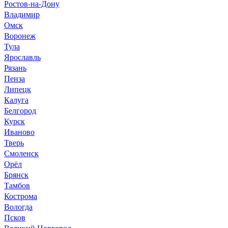
Ростов-на-Дону
Владимир
Омск
Воронеж
Тула
Ярославль
Рязань
Пенза
Липецк
Калуга
Белгород
Курск
Иваново
Тверь
Смоленск
Орёл
Брянск
Тамбов
Кострома
Вологда
Псков
Великий Новгород