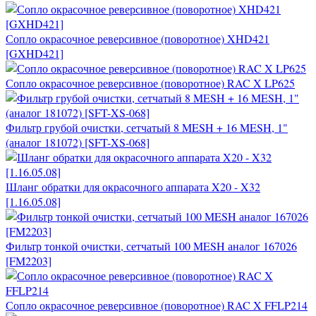
Сопло окрасочное реверсивное (поворотное) XHD421
[GXHD421]
Сопло окрасочное реверсивное (поворотное) RAC X LP625
Фильтр грубой очистки, сетчатый 8 MESH + 16 MESH, 1"
(аналог 181072) [SFT-XS-068]
Шланг обратки для окрасочного аппарата X20 - X32
[1.16.05.08]
Фильтр тонкой очистки, сетчатый 100 MESH аналог 167026
[FM2203]
Сопло окрасочное реверсивное (поворотное) RAC X FFLP214