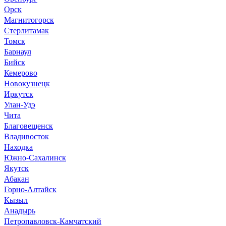
Орск
Магнитогорск
Стерлитамак
Томск
Барнаул
Бийск
Кемерово
Новокузнецк
Иркутск
Улан-Удэ
Чита
Благовещенск
Владивосток
Находка
Южно-Сахалинск
Якутск
Абакан
Горно-Алтайск
Кызыл
Анадырь
Петропавловск-Камчатский