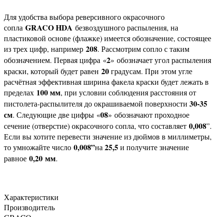
Для удобства выбора реверсивного окрасочного
GRACO HDA
сопла
безвоздушного распыления, на
пластиковой основе (флажке) имеется обозначение, состоящее
208
из трех цифр, например
. Рассмотрим сопло с таким
2
обозначением. Первая цифра «
» обозначает угол распыления
20
краски, который будет равен
градусам. При этом угле
расчётная эффективная ширина факела краски будет лежать в
100 мм
пределах
, при условии соблюдения расстояния от
30-35
пистолета-распылителя до окрашиваемой поверхности
см
08
. Следующие две цифры «
» обозначают проходное
0,008
сечение (отверстие) окрасочного сопла, что составляет
”.
Если вы хотите перевести значение из дюймов в миллиметры,
0,008”
25,5
то умножайте число
на
и получите значение
0,20 мм
равное
.
Характеристики
Производитель