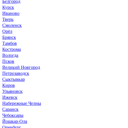
Белгород
Курск
Иваново
Тверь
Смоленск
Орёл
Брянск
Тамбов
Кострома
Вологда
Псков
Великий Новгород
Петрозаводск
Сыктывкар
Киров
Ульяновск
Ижевск
Набережные Челны
Саранск
Чебоксары
Йошкар-Ола
Оренбург