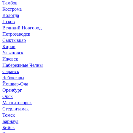
Тамбов
Кострома
Вологда
Псков
Великий Новгород
Петрозаводск
Сыктывкар
Киров
Ульяновск
Ижевск
Набережные Челны
Саранск
Чебоксары
Йошкар-Ола
Оренбург
Орск
Магнитогорск
Стерлитамак
Томск
Барнаул
Бийск