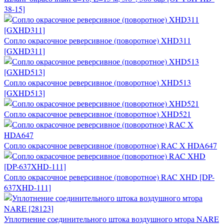
38-15]
Сопло окрасочное реверсивное (поворотное) XHD311
[GXHD311]
Сопло окрасочное реверсивное (поворотное) XHD513
[GXHD513]
Сопло окрасочное реверсивное (поворотное) XHD521
Сопло окрасочное реверсивное (поворотное) RAC X HDA647
Сопло окрасочное реверсивное (поворотное) RAC XHD [DP-
637XHD-111]
Уплотнение соединительного штока воздушного мтора NARE