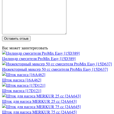
Оставить отзыв
Вас может заинтересовать
Цилиндр смесителя ProMix Easy [15D389]
Инжекторный миксер 50 сс смесителя ProMix Easy [15D637]
Шток насоса [16A462]
Шток насоса [17D121]
Шток для насоса MERKUR 25 cc [24A643]
Шток для насоса MERKUR 75 cc [24A645]