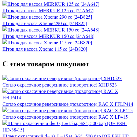
Шток для насоса MERKUR 125 cc [24A647]
Шток для насоса Xtreme 290 cc [24B825]
Шток для насоса MERKUR 150 cc [24A648]
Шток для насоса Xtreme 115 cc [24B820]
C этим товаром покупают
Сопло окрасочное реверсивное (поворотное) XHD523
Сопло окрасочное реверсивное (поворотное) RAC X FFLP414
Сопло окрасочное реверсивное (поворотное) RAC X LP415
Шланг окрасочный d=10, L=15 м, 3/8", 500 бар [OF-PSH-HD-