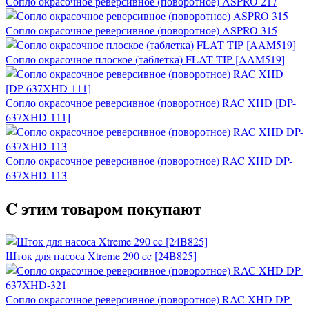
Сопло окрасочное реверсивное (поворотное) ASPRO 217
Сопло окрасочное реверсивное (поворотное) ASPRO 315
Сопло окрасочное плоское (таблетка) FLAT TIP [AAM519]
Сопло окрасочное реверсивное (поворотное) RAC XHD [DP-
637XHD-111]
Сопло окрасочное реверсивное (поворотное) RAC XHD DP-
637XHD-113
C этим товаром покупают
Шток для насоса Xtreme 290 cc [24B825]
Сопло окрасочное реверсивное (поворотное) RAC XHD DP-