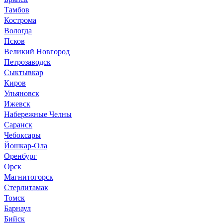
Тамбов
Кострома
Вологда
Псков
Великий Новгород
Петрозаводск
Сыктывкар
Киров
Ульяновск
Ижевск
Набережные Челны
Саранск
Чебоксары
Йошкар-Ола
Оренбург
Орск
Магнитогорск
Стерлитамак
Томск
Барнаул
Бийск