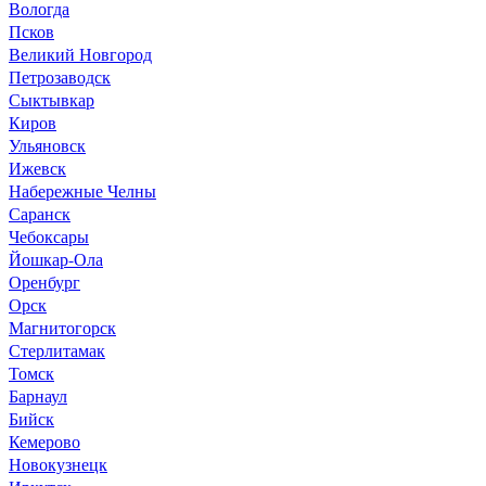
Вологда
Псков
Великий Новгород
Петрозаводск
Сыктывкар
Киров
Ульяновск
Ижевск
Набережные Челны
Саранск
Чебоксары
Йошкар-Ола
Оренбург
Орск
Магнитогорск
Стерлитамак
Томск
Барнаул
Бийск
Кемерово
Новокузнецк