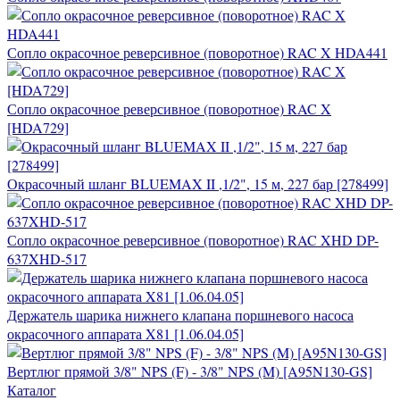
Сопло окрасочное реверсивное (поворотное) RAC X HDA441
Сопло окрасочное реверсивное (поворотное) RAC X
[HDA729]
Окрасочный шланг BLUEMAX II ,1/2", 15 м, 227 бар [278499]
Сопло окрасочное реверсивное (поворотное) RAC XHD DP-
637XHD-517
Держатель шарика нижнего клапана поршневого насоса
окрасочного аппарата X81 [1.06.04.05]
Вертлюг прямой 3/8" NPS (F) - 3/8" NPS (M) [A95N130-GS]
Каталог