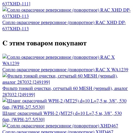
637XHD-111]
Сопло окрасочное реверсивное (поворотное) RAC XHD DP-
637XHD-113
C этим товаром покупают
Сопло окрасочное реверсивное (поворотное) RAC X WA1239
Фильтр тонкой очистки, сетчатый 60 MESH (черный), аналог
287032 [249199]
Шланг окрасочный WPH-2 (МТ25) d=10 L=7,5 м, 3/8", 530
бар, [WPH-2/7.5/530]
Сопло окрасочное реверсивное (поворотное) XHD467