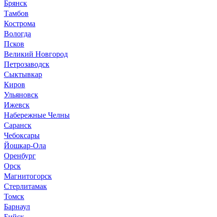
Брянск
Тамбов
Кострома
Вологда
Псков
Великий Новгород
Петрозаводск
Сыктывкар
Киров
Ульяновск
Ижевск
Набережные Челны
Саранск
Чебоксары
Йошкар-Ола
Оренбург
Орск
Магнитогорск
Стерлитамак
Томск
Барнаул
Бийск