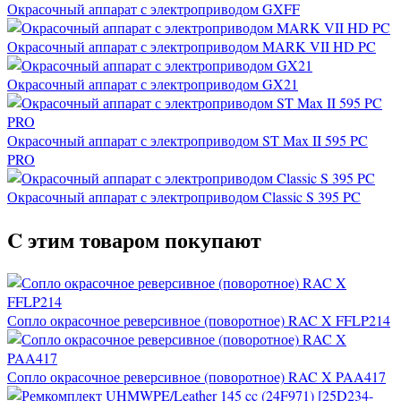
Окрасочный аппарат с электроприводом GXFF
Окрасочный аппарат с электроприводом MARK VII HD PC
Окрасочный аппарат с электроприводом GX21
Окрасочный аппарат с электроприводом ST Max II 595 PC
PRO
Окрасочный аппарат с электроприводом Classic S 395 PC
C этим товаром покупают
Сопло окрасочное реверсивное (поворотное) RAC X FFLP214
Сопло окрасочное реверсивное (поворотное) RAC X PAA417