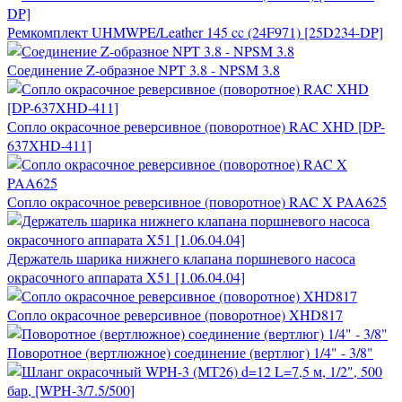
Ремкомплект UHMWPE/Leather 145 cc (24F971) [25D234-DP]
Соединение Z-образное NPT 3.8 - NPSM 3.8
Сопло окрасочное реверсивное (поворотное) RAC XHD [DP-
637XHD-411]
Сопло окрасочное реверсивное (поворотное) RAC X PAA625
Держатель шарика нижнего клапана поршневого насоса
окрасочного аппарата X51 [1.06.04.04]
Сопло окрасочное реверсивное (поворотное) XHD817
Поворотное (вертлюжное) соединение (вертлюг) 1/4" - 3/8"