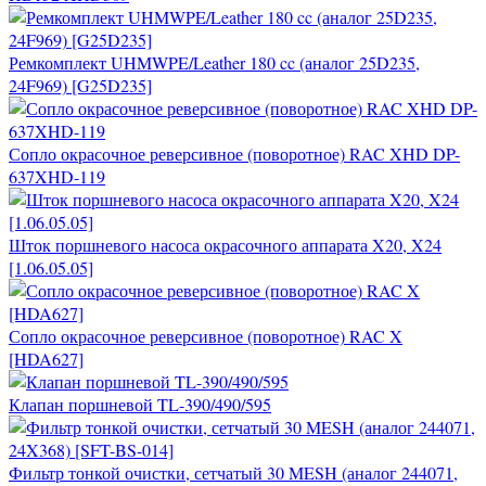
Ремкомплект UHMWPE/Leather 180 cc (аналог 25D235,
24F969) [G25D235]
Сопло окрасочное реверсивное (поворотное) RAC XHD DP-
637XHD-119
Шток поршневого насоса окрасочного аппарата X20, X24
[1.06.05.05]
Сопло окрасочное реверсивное (поворотное) RAC X
[HDA627]
Клапан поршневой TL-390/490/595
Фильтр тонкой очистки, сетчатый 30 MESH (аналог 244071,