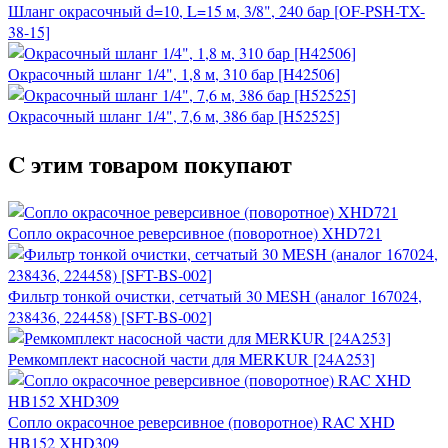
Шланг окрасочный d=10, L=15 м, 3/8", 240 бар [OF-PSH-TX-
38-15]
Окрасочный шланг 1/4", 1,8 м, 310 бар [H42506]
Окрасочный шланг 1/4", 7,6 м, 386 бар [H52525]
C этим товаром покупают
Сопло окрасочное реверсивное (поворотное) XHD721
Фильтр тонкой очистки, сетчатый 30 MESH (аналог 167024,
238436, 224458) [SFT-BS-002]
Ремкомплект насосной части для MERKUR [24A253]
Сопло окрасочное реверсивное (поворотное) RAC XHD
HB152 XHD309