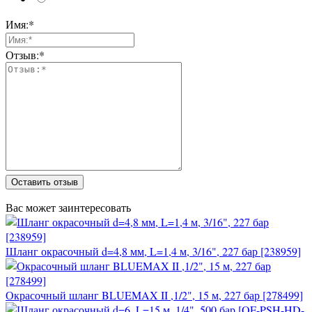
Имя:*
Отзыв:*
Оставить отзыв
Вас может заинтересовать
Шланг окрасочный d=4,8 мм, L=1,4 м, 3/16", 227 бар [238959]
Окрасочный шланг BLUEMAX II ,1/2", 15 м, 227 бар [278499]