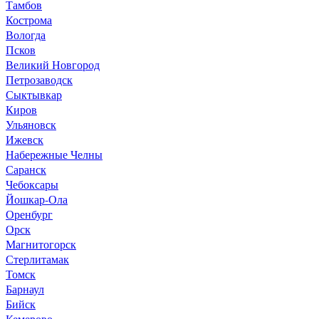
Тамбов
Кострома
Вологда
Псков
Великий Новгород
Петрозаводск
Сыктывкар
Киров
Ульяновск
Ижевск
Набережные Челны
Саранск
Чебоксары
Йошкар-Ола
Оренбург
Орск
Магнитогорск
Стерлитамак
Томск
Барнаул
Бийск
Кемерово