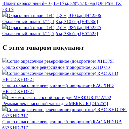
Шланг окрасочный d=10, L=15 м, 3/8", 240 бар [OF-PSH-TX-
38-15]
Окрасочный шланг 1/4", 1,8 м, 310 бар [H42506]
Окрасочный шланг 1/4", 7,6 м, 386 бар [H52525]
C этим товаром покупают
Сопло окрасочное реверсивное (поворотное) XHD753
Сопло окрасочное реверсивное (поворотное) RAC XHD
HB152 XHD321
Ремкомплект насосной части для MERKUR [24A252]
Сопло окрасочное реверсивное (поворотное) RAC XHD DP-
637XHD-317