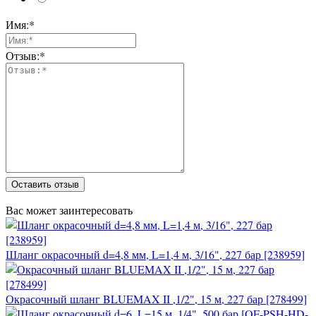
Имя:*
Отзыв:*
Оставить отзыв
Вас может заинтересовать
Шланг окрасочный d=4,8 мм, L=1,4 м, 3/16", 227 бар [238959]
Окрасочный шланг BLUEMAX II ,1/2", 15 м, 227 бар [278499]