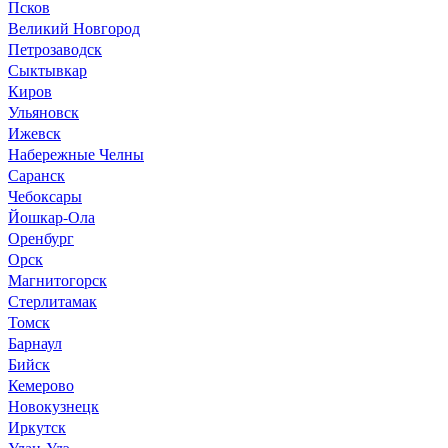
Псков
Великий Новгород
Петрозаводск
Сыктывкар
Киров
Ульяновск
Ижевск
Набережные Челны
Саранск
Чебоксары
Йошкар-Ола
Оренбург
Орск
Магнитогорск
Стерлитамак
Томск
Барнаул
Бийск
Кемерово
Новокузнецк
Иркутск
Улан-Удэ