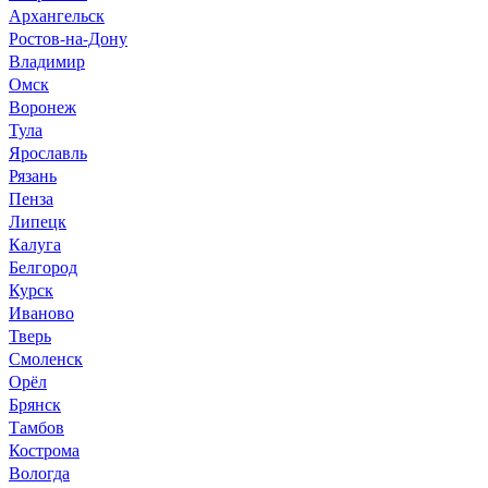
Архангельск
Ростов-на-Дону
Владимир
Омск
Воронеж
Тула
Ярославль
Рязань
Пенза
Липецк
Калуга
Белгород
Курск
Иваново
Тверь
Смоленск
Орёл
Брянск
Тамбов
Кострома
Вологда