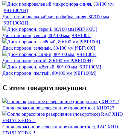
Диск полировальный микрофибра синяя, 80/100 мм
[9BF100XH]
Диск поролон, серый, 80/100 мм [9BF100U]
Диск поролон, зелёный, 80/100 мм [9BF100J]
Диск поролон, синий, 80/100 мм [9BF100H]
Диск поролон, жёлтый, 80/100 мм [9BF100M]
C этим товаром покупают
Сопло окрасочное реверсивное (поворотное) XHD727
Сопло окрасочное реверсивное (поворотное) RAC XHD
HB152 XHD615