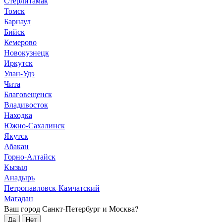
Стерлитамак
Томск
Барнаул
Бийск
Кемерово
Новокузнецк
Иркутск
Улан-Удэ
Чита
Благовещенск
Владивосток
Находка
Южно-Сахалинск
Якутск
Абакан
Горно-Алтайск
Кызыл
Анадырь
Петропавловск-Камчатский
Магадан
Ваш город Санкт-Петербург и Москва?
Да
Нет