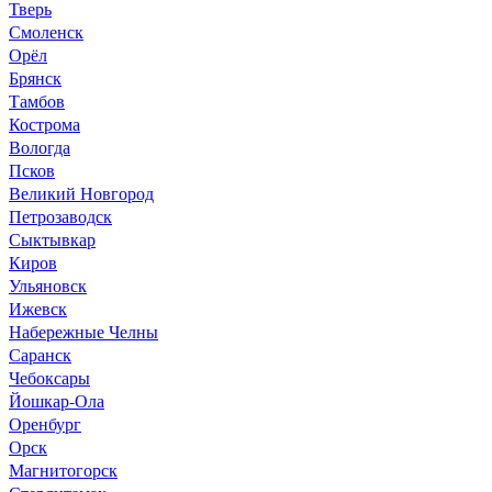
Тверь
Смоленск
Орёл
Брянск
Тамбов
Кострома
Вологда
Псков
Великий Новгород
Петрозаводск
Сыктывкар
Киров
Ульяновск
Ижевск
Набережные Челны
Саранск
Чебоксары
Йошкар-Ола
Оренбург
Орск
Магнитогорск