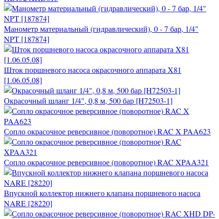
Манометр материальный (гидравлический), 0 - 7 бар, 1/4"
NPT [187874]
Шток поршневого насоса окрасочного аппарата X81
[1.06.05.08]
Окрасочный шланг 1/4", 0,8 м, 500 бар [H72503-1]
Сопло окрасочное реверсивное (поворотное) RAC X PAA623
Сопло окрасочное реверсивное (поворотное) RAC XPAA321
Впускной коллектор нижнего клапана поршневого насоса
NARE [28220]