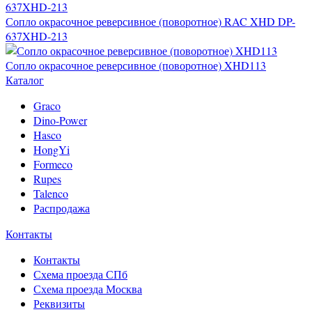
Сопло окрасочное реверсивное (поворотное) RAC XHD DP-
637XHD-213
Сопло окрасочное реверсивное (поворотное) XHD113
Каталог
Graco
Dino-Power
Hasco
HongYi
Formeco
Rupes
Talenco
Распродажа
Контакты
Контакты
Схема проезда СПб
Схема проезда Москва
Реквизиты